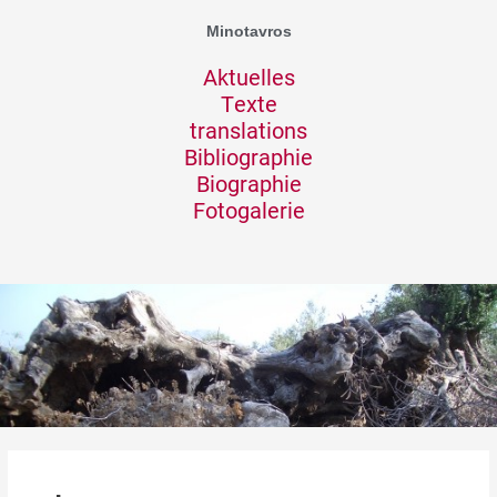
Zum
Minotavros
Inhalt
springen
Aktuelles
Texte
translations
Bibliographie
Biographie
Fotogalerie