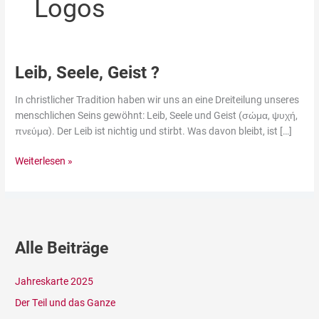
Logos
Leib, Seele, Geist ?
Leib,
Seele,
In christlicher Tradition haben wir uns an eine Dreiteilung unseres
Geist
menschlichen Seins gewöhnt: Leib, Seele und Geist (σώμα, ψυχή,
?
πνεύμα). Der Leib ist nichtig und stirbt. Was davon bleibt, ist […]
Weiterlesen »
Alle Beiträge
Jahreskarte 2025
Der Teil und das Ganze