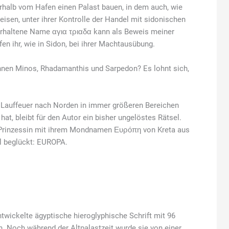
erhalb vom Hafen einen Palast bauen, in dem auch, wie
isen, unter ihrer Kontrolle der Handel mit sidonischen
erhaltene Name αγια τριαδα kann als Beweis meiner
fen ihr, wie in Sidon, bei ihrer Machtausübung.
hnen Minos, Rhadamanthis und Sarpedon? Es lohnt sich,
 Lauffeuer nach Norden in immer größeren Bereichen
t, bleibt für den Autor ein bisher ungelöstes Rätsel.
e Prinzessin mit ihrem Mondnamen Ευρόπη von Kreta aus
l beglückt: EUROPA.
wickelte ägyptische hieroglyphische Schrift mit 96
 Noch während der Altpalastzeit wurde sie von einer