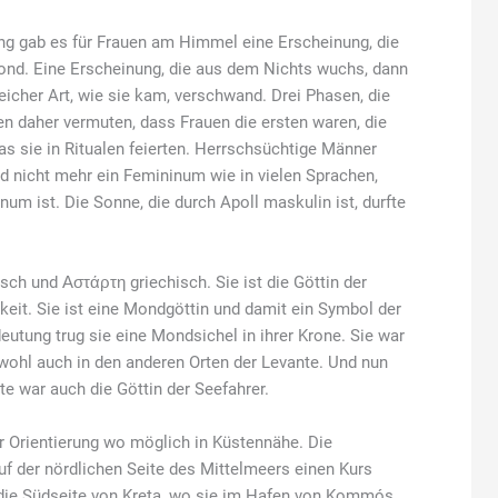
ng gab es für Frauen am Himmel eine Erscheinung, die
Mond. Eine Erscheinung, die aus dem Nichts wuchs, dann
leicher Art, wie sie kam, verschwand. Drei Phasen, die
en daher vermuten, dass Frauen die ersten waren, die
s sie in Ritualen feierten. Herrschsüchtige Männer
d nicht mehr ein Femininum wie in vielen Sprachen,
m ist. Die Sonne, die durch Apoll maskulin ist, durfte
sch und Αστάρτη griechisch. Sie ist die Göttin der
keit. Sie ist eine Mondgöttin und damit ein Symbol der
deutung trug sie eine Mondsichel in ihrer Krone. Sie war
 wohl auch in den anderen Orten der Levante. Und nun
e war auch die Göttin der Seefahrer.
ur Orientierung wo möglich in Küstennähe. Die
uf der nördlichen Seite des Mittelmeers einen Kurs
 die Südseite von Kreta, wo sie im Hafen von Kommós