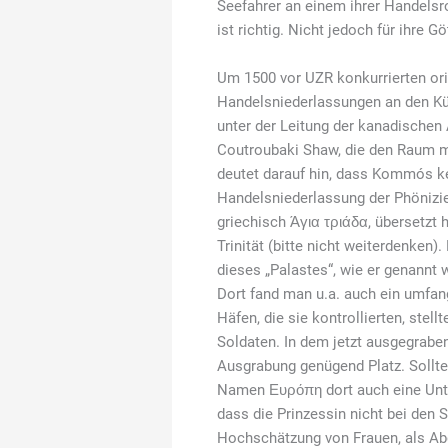
Seefahrer an einem ihrer Handelsro
ist richtig. Nicht jedoch für ihre G
Um 1500 vor UZR konkurrierten or
Handelsniederlassungen an den K
unter der Leitung der kanadische
Coutroubaki Shaw, die den Raum mi
deutet darauf hin, dass Kommós k
Handelsniederlassung der Phönizie
griechisch Άγια τριάδα, übersetzt 
Trinität (bitte nicht weiterdenke
dieses „Palastes“, wie er genannt
Dort fand man u.a. auch ein umfang
Häfen, die sie kontrollierten, stel
Soldaten. In dem jetzt ausgegrab
Ausgrabung genügend Platz. Sollte
Namen Ευρόπη dort auch eine Unter
dass die Prinzessin nicht bei den S
Hochschätzung von Frauen, als A