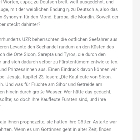
 Worten, ευρύς zu Deutsch breit, weit ausgedehnt, und
uge, mit der weiblichen Endung η, zu Deutsch a, also das
in Synonym für den Mond. Europa, die Mondin. Soweit der
er steckt dahinter?
ahrhunderts UZR beherrschten die östlichen Seefahrer aus
leren Levante den Seehandel rundum an den Küsten des
h die Orte Sidon, Sarepta und Tyros, die durch den
und sich dadurch selber zu Fürstentümern entwickelten.
n und Prinzessinnen aus. Einen Eindruck davon können wir
ei Jesaja, Kapitel 23, lesen: „Die Kaufleute von Sidon,
ich. Und was für Früchte am Sihor und Getreide am
n hinein durch große Wasser. Wer hätte das gedacht,
ollte; so doch ihre Kaufleute Fürsten sind, und ihre
“
ja ihnen prophezeite, sie hatten ihre Götter. Astarte war
rehrten. Wenn es um Göttinnen geht in alter Zeit, finden