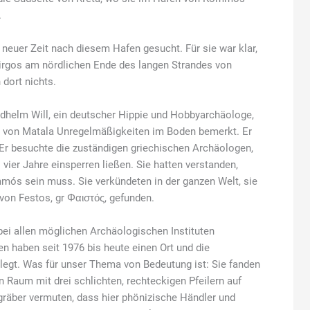
.
neuer Zeit nach diesem Hafen gesucht. Für sie war klar,
irgos am nördlichen Ende des langen Strandes von
dort nichts.
iedhelm Will, ein deutscher Hippie und Hobbyarchäologe,
 von Matala Unregelmäßigkeiten im Boden bemerkt. Er
 Er besuchte die zuständigen griechischen Archäologen,
vier Jahre einsperren ließen. Sie hatten verstanden,
mós sein muss. Sie verkündeten in der ganzen Welt, sie
von Festos, gr Φαιστός, gefunden.
bei allen möglichen Archäologischen Instituten
 haben seit 1976 bis heute einen Ort und die
gt. Was für unser Thema von Bedeutung ist: Sie fanden
Raum mit drei schlichten, rechteckigen Pfeilern auf
räber vermuten, dass hier phönizische Händler und