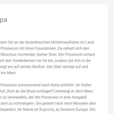
opa
inem Ort an der levantinischen Mittelmeerküste im Land
 Prinzessin mit ihren Freundinnen. Da nähert sich den
Moschus riechender, bunter Stier. Die Prinzessin schaut
mit den Vorderbeinen vor ihr ein, sodass sie ihm in die
gt sie auf seinen Rücken. Der Stier springt auf und
 ins Meer.
ie Prinzessin schwimmend nach Kreta entführt. Im Hafen
t „Sich an die Brust schlagen“) entsteigt er dem Meer,
r zu verwandeln, der die Prinzessin in eine Astgabel
dort zu schwängern. Sie gebiert nach neun Monaten drei
arpedon. Ihr Name ist Ευρώπη, zu Deutsch Europa. Der