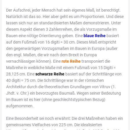
Der Aufschrei, jeder Mensch hat sein eigenes Maß, ist berechtigt.
Natürlich ist das so. Hier aber geht es um Proportionen. Und diese
lassen sich nur an standardisierten Maßen demonstrieren. Unter
diesem Aspekt dienen 3 Zahlenreihen, die als Vorzugsmaße im
Bauen eine nötige Orientierung geben. Eine
blaue Reihe
basiert
auf dem Fußmaß von 16 digiti = 30 cm. Dieses Maß entspricht
den gegenwärtigen Vorzugsmaßen im Bauen in Europa (außer
den engl. Maßen, die wir nach dem Brexit in Europa
vernachlässigen können). Eine
rote Reihe
transponiert die
Maßreihe in weibliche Maße mit einem Fußmaß von 15 Digiti =
28,125 cm. Eine
schwarze Reihe
basiert auf der Schrittlänge von
40 digiti = 75 cm. Die Schrittlänge war in der römischen
Architektur durch die theoretischen Grundlagen von Vitruv (1.
Jhdt. v. Chr.) ein bevorzugtes Baumaß. Wegen seiner Bedeutung
im Bauen ist es hier (ohne geschlechtstypischen Bezug)
aufgenommen.
Eine Besonderheit sei noch erwähnt: Die drei Maßreihen haben ein
gemeinsames Vielfaches von 225 cm. Die idealisierten