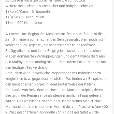
Auf diesem Maßstab dominiert eine Elle von 30 Zoll.
Weitere Beispiele aus sumerischer und babylonischer Zeit:
1 (Rohr)/Kanu = 6 Nippurellen
1 (UŠ) Še = 60 Nippurellen
1 Ner = 600 Nippurellen
Wir sehen, am Beginn des Messens mit festem Maßstab ist die
Zahl 3 in einem vorherrschenden Sexagesimalsystem noch nicht
verdrängt. Im Gegenteil, sie beherrscht die frühe Maßwelt.
Bei ägyptischen und in der Folge griechischen und römischen
Maßen dominierten Verdoppelungen und damit wurde die 3 aus
den Maßsystemen analog mit zunehmendem Patriarchat bis auf
den heutigen Tag verdrängt.
Versuchen wir nun weibliche Proportionen mit männlichen zu
vergleichen bzw. gegenüber zu stellen. Wo finden wir Beispiele, die
den menschlichen Körper in idealisierter Weise darstellen?
Der Apollo von Belvedere ist eine antike Marmorskulptur, deren
Gestalt in der Renaissance als ideale männliche Figur gefeiert
wurde. Das weibliche Pendant dazu ist die Venus Medici, eine
Marmorskulptur, die nach dem Vorbild der von Praxiteles (um 400
v. Chr.) geschaffenen Aphrodite von Knidos gestaltet wurde.