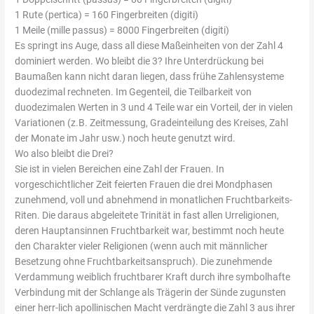
1 Rute (pertica) = 160 Fingerbreiten (digiti)
1 Meile (mille passus) = 8000 Fingerbreiten (digiti)
Es springt ins Auge, dass all diese Maßeinheiten von der Zahl 4
dominiert werden. Wo bleibt die 3? Ihre Unterdrückung bei
Baumaßen kann nicht daran liegen, dass frühe Zahlensysteme
duodezimal rechneten. Im Gegenteil, die Teilbarkeit von
duodezimalen Werten in 3 und 4 Teile war ein Vorteil, der in vielen
Variationen (z.B. Zeitmessung, Gradeinteilung des Kreises, Zahl
der Monate im Jahr usw.) noch heute genutzt wird.
Wo also bleibt die Drei?
Sie ist in vielen Bereichen eine Zahl der Frauen. In
vorgeschichtlicher Zeit feierten Frauen die drei Mondphasen
zunehmend, voll und abnehmend in monatlichen Fruchtbarkeits-
Riten. Die daraus abgeleitete Trinität in fast allen Urreligionen,
deren Hauptansinnen Fruchtbarkeit war, bestimmt noch heute
den Charakter vieler Religionen (wenn auch mit männlicher
Besetzung ohne Fruchtbarkeitsanspruch). Die zunehmende
Verdammung weiblich fruchtbarer Kraft durch ihre symbolhafte
Verbindung mit der Schlange als Trägerin der Sünde zugunsten
einer herr-lich apollinischen Macht verdrängte die Zahl 3 aus ihrer